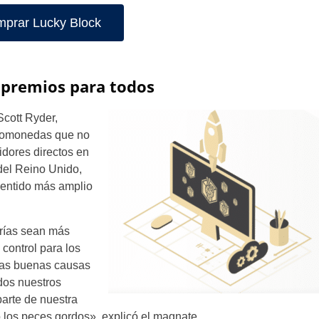
prar Lucky Block
 premios para todos
Scott Ryder,
tomonedas que no
idores directos en
 del Reino Unido,
Spain
sentido más amplio
Mexico
erías sean más
Chile
 control para los
 las buenas causas
Colombia
dos nuestros
arte de nuestra
Argentina
o los peces gordos», explicó el magnate.