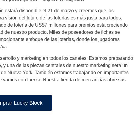
Venezuela
n estará disponible el 21 de marzo y creemos que los
visión del futuro de las loterías es más justa para todos.
Peru
ondo de lotería de US$7 millones para premios está creciendo
ad de nuestro producto. Miles de poseedores de fichas se
Brazil
mocionante enfoque de las loterías, donde los jugadores
ma».
Uruguay
esarrollo y marketing en todos los canales. Estamos preparando
Ecuador
o, y una de las piezas centrales de nuestro marketing será un
ad de Nueva York. También estamos trabajando en importantes
El Salvador
e vamos con fuerza. Nuestra tienda de mercancías abre sus
Guatemala
Costa Rica
prar Lucky Block
United States
Portugal