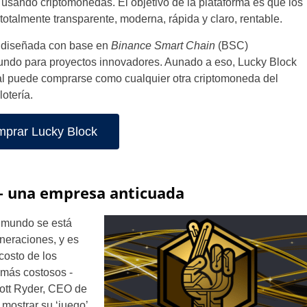
ía usando criptomonedas. El objetivo de la plataforma es que los
totalmente transparente, moderna, rápida y claro, rentable.
 diseñada con base en
Binance Smart Chain
(BSC)
ndo para proyectos innovadores. Aunado a eso, Lucky Block
l puede comprarse como cualquier otra criptomoneda del
otería.
prar Lucky Block
 – una empresa anticuada
l mundo se está
neraciones, y es
costo de los
 más costosos -
cott Ryder, CEO de
mostrar su ‘juego’