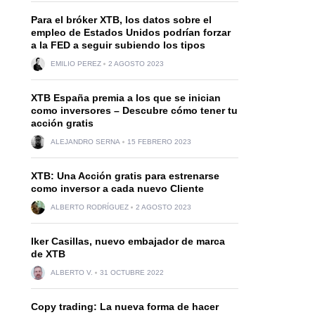
Para el bróker XTB, los datos sobre el
empleo de Estados Unidos podrían forzar
a la FED a seguir subiendo los tipos
EMILIO PEREZ
2 AGOSTO 2023
XTB España premia a los que se inician
como inversores – Descubre cómo tener tu
acción gratis
ALEJANDRO SERNA
15 FEBRERO 2023
XTB: Una Acción gratis para estrenarse
como inversor a cada nuevo Cliente
ALBERTO RODRÍGUEZ
2 AGOSTO 2023
Iker Casillas, nuevo embajador de marca
de XTB
ALBERTO V.
31 OCTUBRE 2022
Copy trading: La nueva forma de hacer