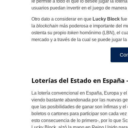
le permite a todo el que lo desee jugar la loter
usuarios puedan invertir en el juego de manera 
Otro dato a considerar en que
Lucky Block
fue
la
blockchain
más poderosa e importante del mu
ostenta su propio
token
homónimo (LBN), el cua
mercado y a través de la cual se puede jugar la l
Com
Loterías del Estado en España
La lotería convencional en España, Europa y e
viendo bastante abandonada por las nuevas ge
que las posibilidades de ganar son ínfimas y el 
boletos o cartones para participar son cada vez
esto consecuencia de lo primero-, por lo que S
Lucky Block, alzó la mano en Reino Unido para 