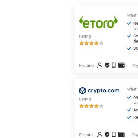
What 
Ne
cr
Co
Rating
de
Wa
Features
Pa
What 
Am
Rating
cr
Ac
Re
Features
Pa