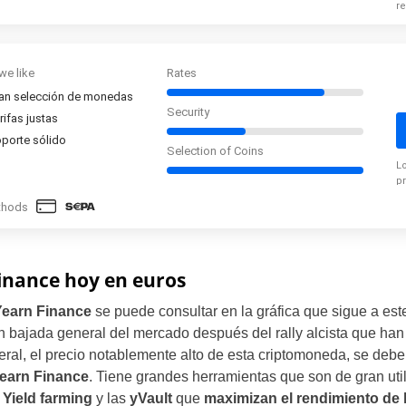
re
c
p
E
we like
Rates
an selección de monedas
Security
rifas justas
porte sólido
Selection of Coins
L
p
vo
thods
p
Spain
Mexico
Finance hoy en euros
Chile
Yearn Finance
se puede consultar en la gráfica que sigue a est
an bajada general del mercado después del rally alcista que han
Colombia
ral, el precio notablemente alto de esta criptomoneda, se debe
Yearn Finance
. Tiene grandes herramientas que son de gran uti
Argentina
 Yield farming
y las
yVault
que
maximizan el rendimiento de 