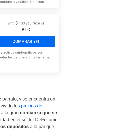
gulados y volátiles. No están
ubiertas por el esquema de
rotección de inversores de la Unión
uropea.
with $ 100 you receive
BTC
COMPRAR YFI
os activos criptográficos son
roductos de inversión altamente
látiles y no regulados. Sin
rotección del inversor de la UE.
e párrafo, y se encuentra en
 vivido los
precios de
 a la gran
confianza que se
lidad en el sector DeFi como
los depósitos
a la par que