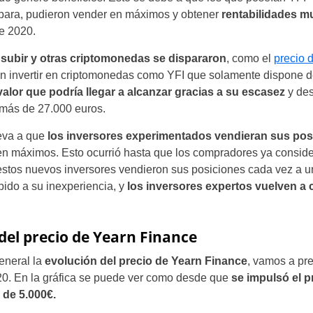
spara, pudieron vender en máximos y obtener
rentabilidades mu
e 2020.
 subir y otras criptomonedas se dispararon
, como el
precio 
n invertir en criptomonedas como YFI que solamente dispone d
 valor que podría llegar a alcanzar gracias a su escasez
y des
más de 27.000 euros.
leva a que
los inversores experimentados vendieran sus po
n máximos. Esto ocurrió hasta que los compradores ya consider
stos nuevos inversores vendieron sus posiciones cada vez a u
ido a su inexperiencia, y
los inversores expertos vuelven a
 del precio de Yearn Finance
eneral la
evolución del precio de Yearn Finance
, vamos a pre
0. En la gráfica se puede ver como desde que
se impulsó el p
y de 5.000€.