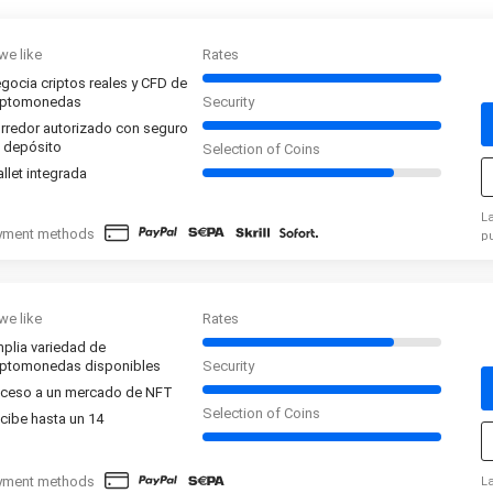
we like
Rates
gocia criptos reales y CFD de
iptomonedas
Security
rredor autorizado con seguro
 depósito
Selection of Coins
llet integrada
L
yment methods
p
in
ri
ca
c
we like
Rates
in
plia variedad de
iptomonedas disponibles
Security
ceso a un mercado de NFT
Selection of Coins
cibe hasta un 14
yment methods
L