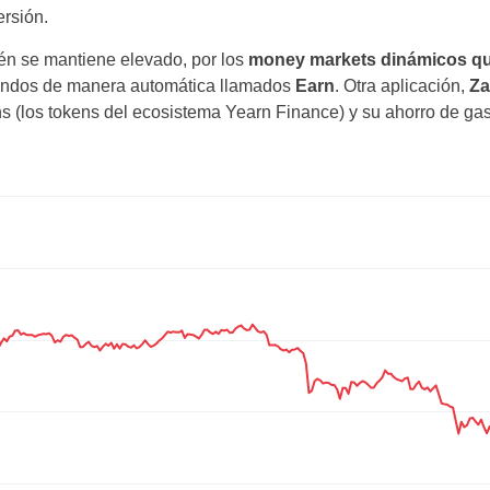
ersión.
Venezuela
ién se mantiene elevado, por los
money markets dinámicos qu
Peru
ondos de manera automática llamados
Earn
. Otra aplicación,
Za
 (los tokens del ecosistema Yearn Finance) y su ahorro de gas
Brazil
Uruguay
Ecuador
El Salvador
Guatemala
Costa Rica
United States
Portugal