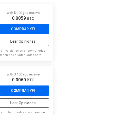
with $ 100 you receive
0.0059
BTC
COMPRAR YFI
Leer Opiniones
as inversiones en criptomonedas
ueden no ser adecuadas para
versores minoristas y existe el
esgo de perder la totalidad del
pital invertido. Es importante leer y
omprender los riesgos de esta
with $ 100 you receive
versión.
0.0060
BTC
COMPRAR YFI
Leer Opiniones
as criptomonedas son activos no