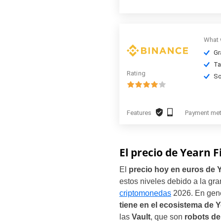
What 
Gr
Ta
Rating
So
Features
Payment me
El precio de Yearn 
El
precio hoy en euros de 
estos niveles debido a la gr
criptomonedas
2026. En gene
tiene en el ecosistema de 
las
Vault
, que son
robots de