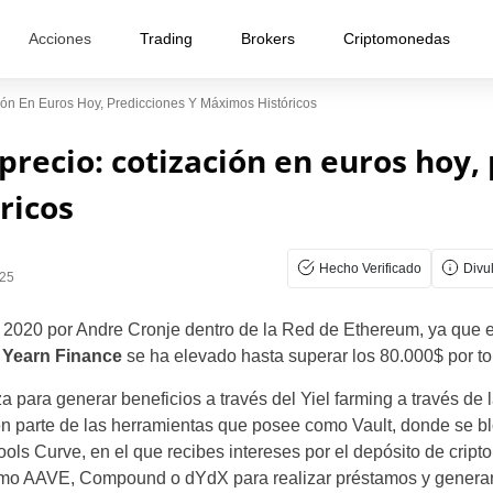
Acciones
Trading
Brokers
Criptomonedas
ión En Euros Hoy, Predicciones Y Máximos Históricos
precio: cotización en euros hoy,
ricos
Hecho Verificado
Divu
025
 2020 por Andre Cronje dentro de la Red de Ethereum, ya que
 Yearn Finance
se ha elevado hasta superar los 80.000$ por to
za para generar beneficios a través del Yiel farming a través de
n parte de las herramientas que posee como Vault, donde se b
 pools Curve, en el que recibes intereses por el depósito de cri
como AAVE, Compound o dYdX para realizar préstamos y generar