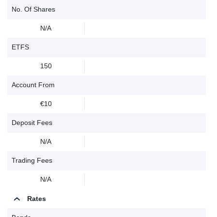
No. Of Shares
N/A
ETFS
150
Account From
€10
Deposit Fees
N/A
Trading Fees
N/A
Rates