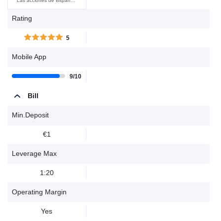
Las acciones de Bitpanda
son contratos que replican
Rating
una acción subyacente o
un ETF.......
5
Mobile App
9/10
Bill
Min.Deposit
€1
Leverage Max
1:20
Operating Margin
Yes