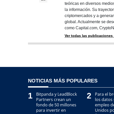
teóricas en diversos medios
la información. Su trayecto
criptomercados y a generar 
global. Actualmente se de
como Capital.com, CryptoN
Ver todas las publicaciones
NOTICIAS MÁS POPULARES
1
2
Bitpanda y LeadBlock
Para el b
Partners crean un
los datos 
fondo de 50 millones
empleo d
para invertir en
Unidos p