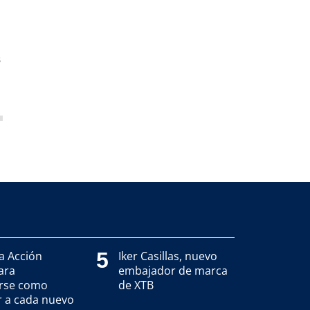
s
5
a Acción
Iker Casillas, nuevo
ara
embajador de marca
rse como
de XTB
r a cada nuevo