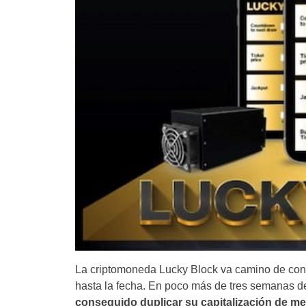
La criptomoneda Lucky Block va camino de conv
hasta la fecha. En poco más de tres semanas 
conseguido duplicar su capitalización de m