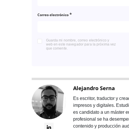
*
Correo electrónico
Guarda mi nombre, correo electrónico y
web en este navegador para la próxima vez
que comente.
Alejandro Serna
Es escritor, traductor y c
impresos y digitales. Estud
es candidato a un máster en
profesional se ha desempeñ
contenido y producción audi