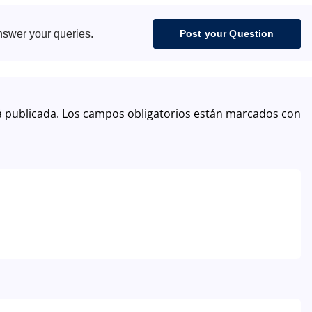
Venezuela
nswer your queries.
Post your Question
Peru
Brazil
Uruguay
á publicada.
Los campos obligatorios están marcados con
Ecuador
El Salvador
Guatemala
Costa Rica
United States
Portugal