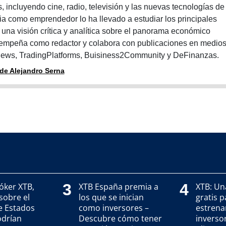
, incluyendo cine, radio, televisión y las nuevas tecnologías de
ria como emprendedor lo ha llevado a estudiar los principales
una visión crítica y analítica sobre el panorama económico
sempeña como redactor y colabora con publicaciones en medio
ews, TradingPlatforms, Buisiness2Community y DeFinanzas.
 de Alejandro Serna
3
4
róker XTB,
XTB España premia a
XTB: Un
sobre el
los que se inician
gratis p
e Estados
como inversores –
estrena
odrían
Descubre cómo tener
inverso