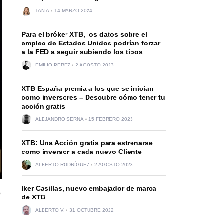
TANIA
14 MARZO 2024
Para el bróker XTB, los datos sobre el
empleo de Estados Unidos podrían forzar
a la FED a seguir subiendo los tipos
EMILIO PEREZ
2 AGOSTO 2023
XTB España premia a los que se inician
como inversores – Descubre cómo tener tu
acción gratis
ALEJANDRO SERNA
15 FEBRERO 2023
XTB: Una Acción gratis para estrenarse
como inversor a cada nuevo Cliente
ALBERTO RODRÍGUEZ
2 AGOSTO 2023
Iker Casillas, nuevo embajador de marca
o
de XTB
ALBERTO V.
31 OCTUBRE 2022