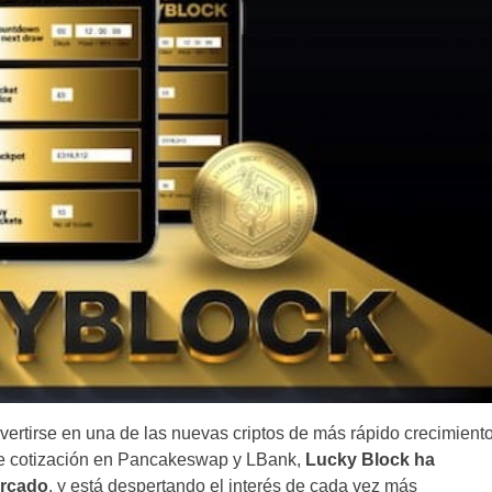
ertirse en una de las nuevas criptos de más rápido crecimient
de cotización en Pancakeswap y LBank,
Lucky Block ha
ercado
, y está despertando el interés de cada vez más