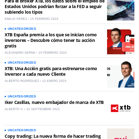
Para el bróker XTB, los datos sobre el empleo de
Estados Unidos podrían forzar a la FED a seguir
subiendo los tipos
EMILIO PEREZ
15 FEBRERO 2023
UNCATEGORIZED
XTB España premia a los que se inician como
inversores – Descubre cómo tener tu acción
gratis
ALEJANDRO SERNA
15 FEBRERO 2023
UNCATEGORIZED
XTB: Una Acción gratis para estrenarse como
inversor a cada nuevo Cliente
ALBERTO RODRÍGUEZ
12 ENERO 2023
UNCATEGORIZED
Iker Casillas, nuevo embajador de marca de XTB
ALBERTO V.
22 SEPTIEMBRE 2022
UNCATEGORIZED
Copy trading: La nueva forma de hacer trading