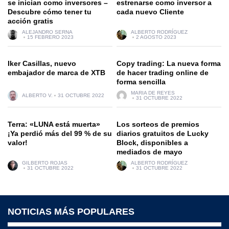
se inician como inversores –
estrenarse como inversor a
Descubre cómo tener tu
cada nuevo Cliente
acción gratis
ALEJANDRO SERNA
ALBERTO RODRÍGUEZ
15 FEBRERO 2023
2 AGOSTO 2023
Iker Casillas, nuevo
Copy trading: La nueva forma
embajador de marca de XTB
de hacer trading online de
forma sencilla
MARIA DE REYES
ALBERTO V.
31 OCTUBRE 2022
31 OCTUBRE 2022
Terra: «LUNA está muerta»
Los sorteos de premios
¡Ya perdió más del 99 % de su
diarios gratuitos de Lucky
valor!
Block, disponibles a
mediados de mayo
GILBERTO ROJAS
ALBERTO RODRÍGUEZ
31 OCTUBRE 2022
31 OCTUBRE 2022
NOTICIAS MÁS POPULARES