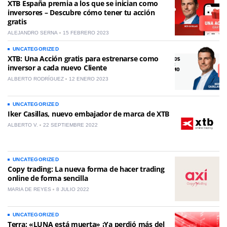
XTB España premia a los que se inician como
inversores – Descubre cómo tener tu acción
gratis
ALEJANDRO SERNA
15 FEBRERO 2023
UNCATEGORIZED
XTB: Una Acción gratis para estrenarse como
inversor a cada nuevo Cliente
ALBERTO RODRÍGUEZ
12 ENERO 2023
UNCATEGORIZED
Iker Casillas, nuevo embajador de marca de XTB
ALBERTO V.
22 SEPTIEMBRE 2022
UNCATEGORIZED
Copy trading: La nueva forma de hacer trading
online de forma sencilla
MARIA DE REYES
8 JULIO 2022
UNCATEGORIZED
Terra: «LUNA está muerta» ¡Ya perdió más del