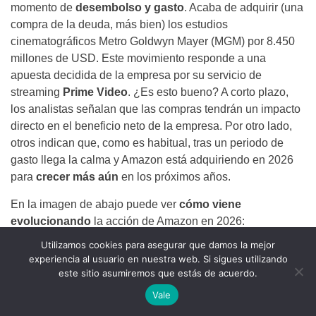
momento de
desembolso y gasto
. Acaba de adquirir (una
compra de la deuda, más bien) los estudios
cinematográficos Metro Goldwyn Mayer (MGM) por 8.450
millones de USD. Este movimiento responde a una
apuesta decidida de la empresa por su servicio de
streaming
Prime Video
. ¿Es esto bueno? A corto plazo,
los analistas señalan que las compras tendrán un impacto
directo en el beneficio neto de la empresa. Por otro lado,
otros indican que, como es habitual, tras un periodo de
gasto llega la calma y Amazon está adquiriendo en 2026
para
crecer más aún
en los próximos años.
En la imagen de abajo puede ver
cómo viene
evolucionando
la acción de Amazon en 2026:
Utilizamos cookies para asegurar que damos la mejor
experiencia al usuario en nuestra web. Si sigues utilizando
este sitio asumiremos que estás de acuerdo.
Vale