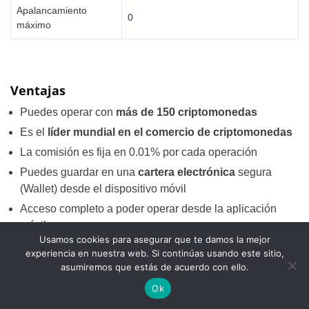
Apalancamiento
0
máximo
Ventajas
Puedes operar con
más de 150 criptomonedas
Es el
líder mundial en el comercio de criptomonedas
La comisión es fija en 0.01% por cada operación
Puedes guardar en una
cartera electrónica
segura
(Wallet) desde el dispositivo móvil
Acceso completo a poder operar desde la aplicación
móvil.
Usamos cookies para asegurar que te damos la mejor
Desventajas
experiencia en nuestra web. Si continúas usando este sitio,
asumiremos que estás de acuerdo con ello.
No cuenta con regulaciones, lo que podría ocasionar la
Ok
pérdida de nuestro dinero