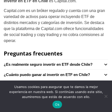
invertir en ETF en Chile
es Capital.com.
Capital.com es un bróker regulado y cuenta con una gran
variedad de activos para operar incluyendo ETF de
distintos mercados y categorías de inversión. Se destaca
que la plataforma de Capital.com ofrece funcionalidades
de social trading y copy trading y no cobra comisiones al
operar.
Preguntas frecuentes
¿Es realmente seguro invertir en ETF desde Chile?
¿Cuánto puedo ganar al invertir en ETF en Chile?
¿Cuál es la cantidad mínima para invertir en ETF en
Usamos cookies para asegurar que te damos la mejor
Chile?
experiencia en nuestra web. Si continúas usando este sitio,
asumiremos que estás de acuerdo con ello.
¿Es buena idea utilizar apalancamiento al invertir en
Ok
ETF?