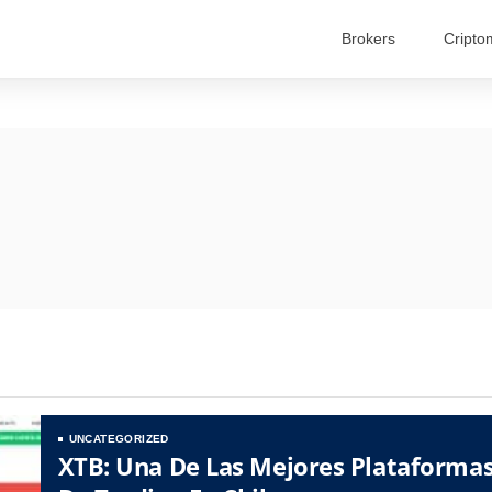
Brokers
Cript
Chile
Spain
UNCATEGORIZED
Mexico
XTB: Una De Las Mejores Plataforma
Colombia