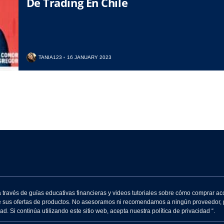
De Trading En Chile
Argentina
Venezuela
TANIA123
16 JANUARY 2023
Peru
Brazil
Uruguay
Ecuador
El Salvador
Guatemala
través de guías educativas financieras y videos tutoriales sobre cómo comprar ac
Costa Rica
e sus ofertas de productos. No asesoramos ni recomendamos a ningún proveedor, p
 Si continúa utilizando este sitio web, acepta nuestra política de privacidad “.