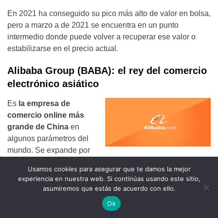
En 2021 ha conseguido su pico más alto de valor en bolsa,
pero a marzo a de 2021 se encuentra en un punto
intermedio donde puede volver a recuperar ese valor o
estabilizarse en el precio actual.
Alibaba Group (BABA): el rey del comercio
electrónico asiático
Es
la empresa de
comercio online más
grande de China
en
algunos parámetros del
mundo. Se expande por
todo el mundo y sus acciones están en auge.
Usamos cookies para asegurar que te damos la mejor
experiencia en nuestra web. Si continúas usando este sitio,
Cotización acción:
233,89$
asumiremos que estás de acuerdo con ello.
Ingresos esperados
:99,36B
Ok
BETA:
8,91