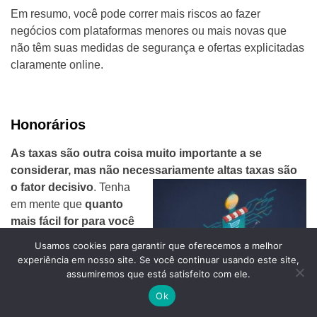
Em resumo, você pode correr mais riscos ao fazer
negócios com plataformas menores ou mais novas que
não têm suas medidas de segurança e ofertas explicitadas
claramente online.
Honorários
As taxas são outra coisa muito importante a se
considerar, mas não necessariamente altas taxas são
o fator decisivo
.
Tenha
em mente que
quanto
mais fácil for para você
comprá-lo, mais alta
Usamos cookies para garantir que oferecemos a melhor
será a taxa que você
experiência em nosso site. Se você continuar usando este site,
pagará
, isto é taxas mais
assumiremos que está satisfeito com ele.
altas também podem ser uma compensação vantajosa
Ok
para as proteções e seguros
adicionais que as bolsas