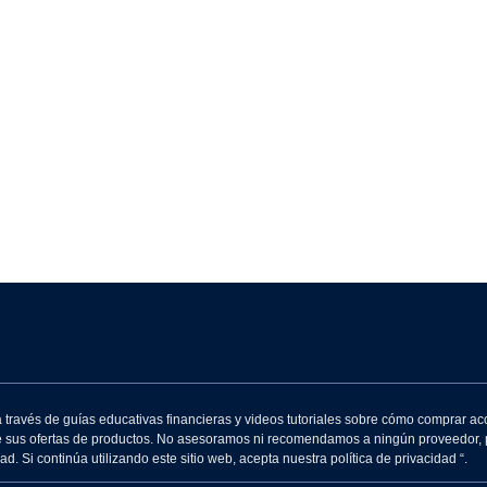
Argentina
Venezuela
Peru
Brazil
Uruguay
Ecuador
El Salvador
Guatemala
través de guías educativas financieras y videos tutoriales sobre cómo comprar ac
Costa Rica
e sus ofertas de productos. No asesoramos ni recomendamos a ningún proveedor, p
 Si continúa utilizando este sitio web, acepta nuestra política de privacidad “.